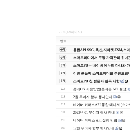
179개(4/9페이지)
번호
통합API SSG ,옥션,지마켓,ESM,
스마트피디에서 쿠팡 가격관리 위너
스마트PD는 네이버 에누리 다나와 
이런 분들께 스마트피디를 추천드립니
스마트PD 첫 방문자 필독 사항
114
롯데ON 사용방법(롯데온 API 설정)
113
2월 무이자 할부 행사안내
112
네이버 커머스API 통합 매니저 (스마트
111
2023년 01 무이자 행사 안내
110
네이버 커버스 API 설정 방법
109
12월 무이자 할부 행사안내