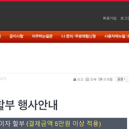
회원가입
로그
기
공지사항
자주하는질문
1:1 문의 / 무료체험신청
사용자매뉴얼 /
1273
신고
인쇄
스크랩