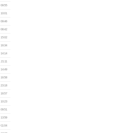
 09:55
 10:01
 09:46
 08:42
 15:02
 16:34
 14:14
 21:11
 14:49
 16:58
 23:18
 16:57
 10:23
 09:51
 13:59
 11:04