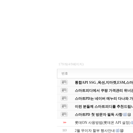
179개(4/9페이지)
번호
통합API SSG ,옥션,지마켓,ESM,
스마트피디에서 쿠팡 가격관리 위너
스마트PD는 네이버 에누리 다나와 
이런 분들께 스마트피디를 추천드립니
스마트PD 첫 방문자 필독 사항
>>
롯데ON 사용방법(롯데온 API 설정)
113
2월 무이자 할부 행사안내