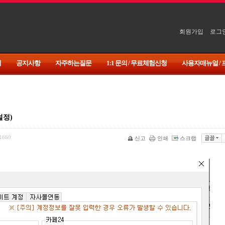
회원가입
로그
기
공지사항
자주하는질문
1:1 문의 / 무료체험신청
사용자매뉴얼 /
설정)
1660
신고
인쇄
스크랩