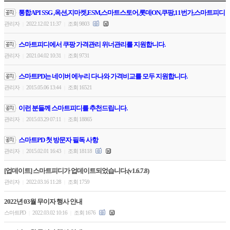
통합API SSG ,옥션,지마켓,ESM,스마트스토어,롯데ON,쿠팡,11번가,스마트피디
관리자
2022.12.02 11:37
조회 9803
|
|
스마트피디에서 쿠팡 가격관리 위너관리를 지원합니다.
관리자
2021.04.02 10:31
조회 9731
|
|
스마트PD는 네이버 에누리 다나와 가격비교를 모두 지원합니다.
관리자
2015.05.06 13:44
조회 16521
|
|
이런 분들께 스마트피디를 추천드립니다.
관리자
2015.03.29 07:11
조회 18865
|
|
스마트PD 첫 방문자 필독 사항
관리자
2015.02.01 16:43
조회 18118
|
|
[업데이트] 스마트피디가 업데이트되었습니다.(v1.6.7.8)
관리자
2022.03.16 11:28
조회 1759
|
|
2022년 03월 무이자 행사 안내
스마트PD
2022.03.02 10:16
조회 1676
|
|