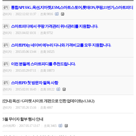
통합API SSG ,옥션,지마켓,ESM,스마트스토어,롯데ON,쿠팡,11번가,스마트피디
관리자
2022.12.02 11:37
조회 9816
|
|
스마트피디에서 쿠팡 가격관리 위너관리를 지원합니다.
관리자
2021.04.02 10:31
조회 9752
|
|
스마트PD는 네이버 에누리 다나와 가격비교를 모두 지원합니다.
관리자
2015.05.06 13:44
조회 16525
|
|
이런 분들께 스마트피디를 추천드립니다.
관리자
2015.03.29 07:11
조회 18873
|
|
스마트PD 첫 방문자 필독 사항
관리자
2015.02.01 16:43
조회 18122
|
|
[안내] 옥션 / G마켓 사이트 개편으로 인한 업데이트(v1.3.0.2)
관리자
2017.05.26 15:16
조회 4067
|
|
5월 무이자 할부 행사 안내
스마트PD
2017.05.17 13:17
조회 3465
|
|