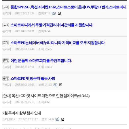
통합API SSG ,옥션,지마켓,ESM,스마트스토어,롯데ON,쿠팡,11번가,스마트피디
관리자
2022.12.02 11:37
조회 9817
|
|
스마트피디에서 쿠팡 가격관리 위너관리를 지원합니다.
관리자
2021.04.02 10:31
조회 9754
|
|
스마트PD는 네이버 에누리 다나와 가격비교를 모두 지원합니다.
관리자
2015.05.06 13:44
조회 16525
|
|
이런 분들께 스마트피디를 추천드립니다.
관리자
2015.03.29 07:11
조회 18873
|
|
스마트PD 첫 방문자 필독 사항
관리자
2015.02.01 16:43
조회 18123
|
|
[안내] 옥션 / G마켓 사이트 개편으로 인한 업데이트(v1.3.0.2)
관리자
2017.05.26 15:16
조회 4068
|
|
5월 무이자 할부 행사 안내
스마트PD
2017.05.17 13:17
조회 3466
|
|