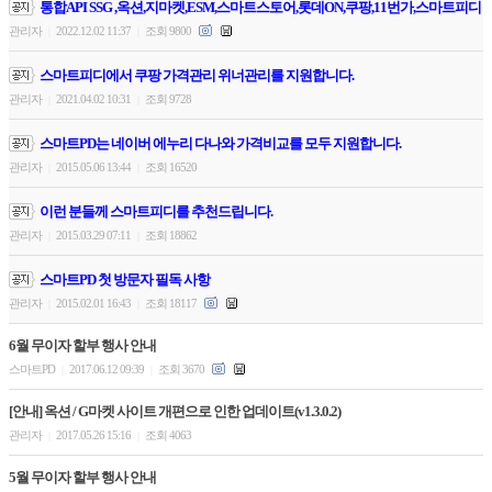
통합API SSG ,옥션,지마켓,ESM,스마트스토어,롯데ON,쿠팡,11번가,스마트피디
관리자
2022.12.02 11:37
조회 9800
|
|
스마트피디에서 쿠팡 가격관리 위너관리를 지원합니다.
관리자
2021.04.02 10:31
조회 9728
|
|
스마트PD는 네이버 에누리 다나와 가격비교를 모두 지원합니다.
관리자
2015.05.06 13:44
조회 16520
|
|
이런 분들께 스마트피디를 추천드립니다.
관리자
2015.03.29 07:11
조회 18862
|
|
스마트PD 첫 방문자 필독 사항
관리자
2015.02.01 16:43
조회 18117
|
|
6월 무이자 할부 행사 안내
스마트PD
2017.06.12 09:39
조회 3670
|
|
[안내] 옥션 / G마켓 사이트 개편으로 인한 업데이트(v1.3.0.2)
관리자
2017.05.26 15:16
조회 4063
|
|
5월 무이자 할부 행사 안내