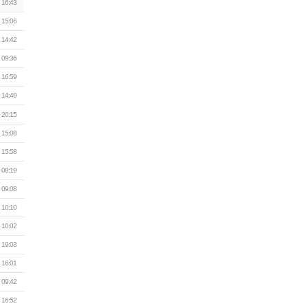
 16:43
 15:06
 14:42
 09:36
 16:59
 14:49
 20:15
 15:08
 15:58
 08:19
 09:08
 10:10
 10:02
 19:03
 16:01
 09:42
 16:52