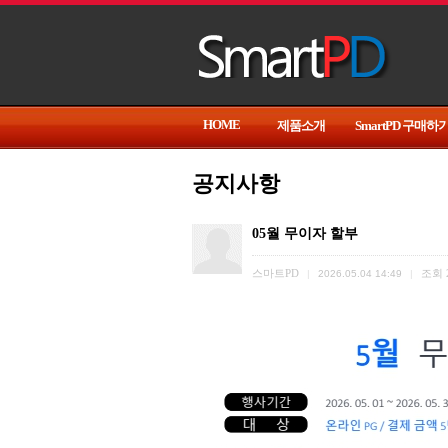
HOME
제품소개
SmartPD 구매하
공지사항
05월 무이자 할부
스마트PD
조회
|
2026.05.04 14:49
|