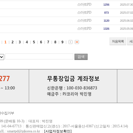
스마트PD
1256
2025.07.30
스마트PD
873
2025.07.02
스마트PD
1120
2025.06.02
스마트PD
1326
2025.05.09
처음목록
새
1
2
3
4
5
6
7
8
9
 무단수집거부
 (문배동 10-3)
|
대표자 : 박진영
1-04-67713
|
통신판매업신고(갱신) : 2017-서울용산-0367 (신고일자 : 2015.4.14)
L : smartpd@pjkorea.co.kr
|
[사업자정보확인]