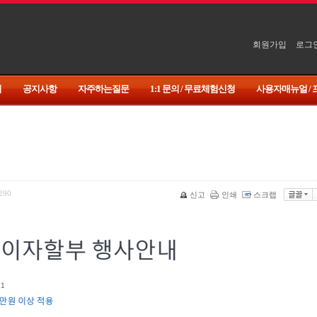
회원가입
로그
기
공지사항
자주하는질문
1:1 문의 / 무료체험신청
사용자매뉴얼 /
290
신고
인쇄
스크랩