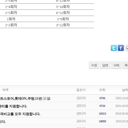
수정
답변
삭제
목
제목
글쓴이
조회
날
관리자
스마트스토어,롯데ON,쿠팡,11번
9794
2022.12.02
관리자
관리를 지원합니다.
9724
2021.04.02
관리자
가격비교를 모두 지원합니다.
16513
2015.05.06
관리자
다.
18855
2015.03.29